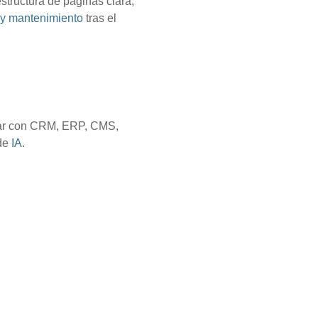
structura de páginas clara,
 y mantenimiento
tras el
rar con CRM, ERP, CMS,
 de
IA
.