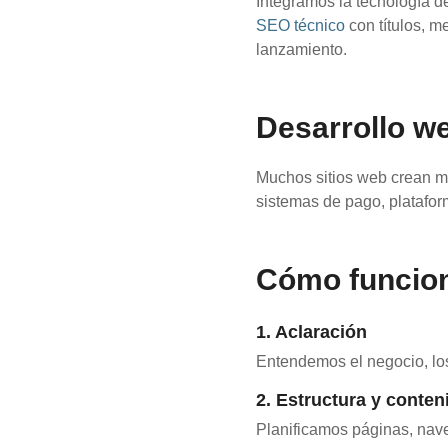
Integramos la tecnología de
SEO técnico
con títulos, m
lanzamiento.
Desarrollo w
Muchos sitios web crean m
sistemas de pago, platafor
Cómo funcion
1. Aclaración
Entendemos el negocio, los 
2. Estructura y conten
Planificamos páginas, nav