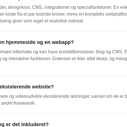
der, designkrav, CMS, integrationer og specialfunktioner. En en
 koste fra et par tusinde kroner, mens en kompleks webplatfor
aring giver som regel et realistisk estimat.
å en hjemmeside og en webapp?
imært informativ og kan have kontaktformularer, blog og CMS. 
g og interaktive funktioner. Grænsen er ikke altid skarp, og man
 eksisterende website?
ere og videreudvikle eksisterende løsninger, uanset om de er b
t andet framework.
g er det inkluderet?