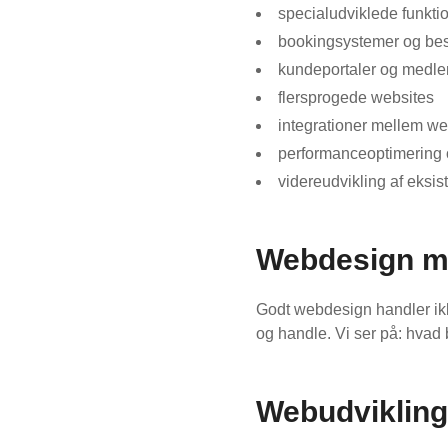
specialudviklede funkti
bookingsystemer og best
kundeportaler og medl
flersprogede websites
integrationer mellem we
performanceoptimering 
videreudvikling af eksi
Webdesign m
Godt webdesign handler ikk
og handle. Vi ser på: hvad b
Webudvikling 