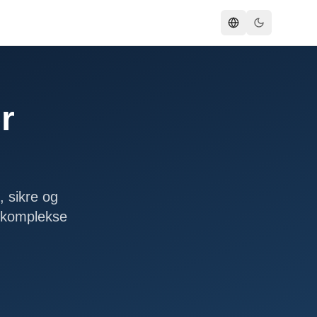
r
, sikre og
 komplekse