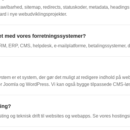
wlbarhed, sitemap, redirects, statuskoder, metadata, headings
rd i nye webudviklingsprojekter.
tet med vores forretningssystemer?
RM, ERP, CMS, helpdesk, e-mailplatforme, betalingssystemer, d
em er et system, der gør det muligt at redigere indhold på web
r Joomla og WordPress. Vi kan også bygge tilpassede CMS-løs
ting?
ting og teknisk drift til websites og webapps. Se vores hostingsid