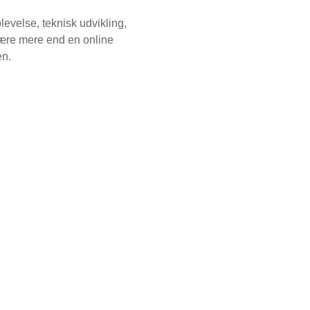
evelse, teknisk udvikling,
 være mere end en online
en.