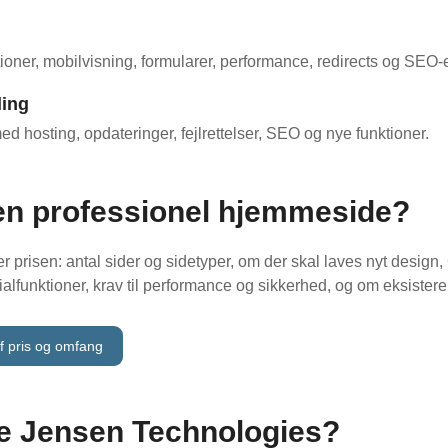
ktioner, mobilvisning, formularer, performance, redirects og SEO-
ling
ed hosting, opdateringer, fejlrettelser, SEO og nye funktioner.
en professionel hjemmeside?
ker prisen: antal sider og sidetyper, om der skal laves nyt desi
cialfunktioner, krav til performance og sikkerhed, og om eksiste
af pris og omfang
e Jensen Technologies?