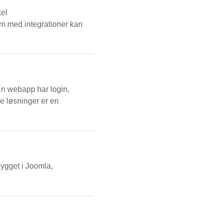
kel
m med integrationer kan
En webapp har login,
ge løsninger er en
ygget i Joomla,