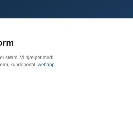
form
r større. Vi hjælper med:
form, kundeportal,
webapp