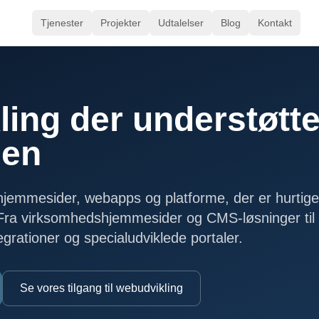
Tjenester
Projekter
Udtalelser
Blog
Kontakt
ing der understøtte
gen
 hjemmesider, webapps og platforme, der er hurtige
Fra virksomhedshjemmesider og CMS-løsninger til
egrationer og specialudviklede portaler.
Se vores tilgang til webudvikling