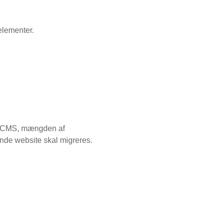
elementer.
gn, CMS, mængden af
rende website skal migreres.